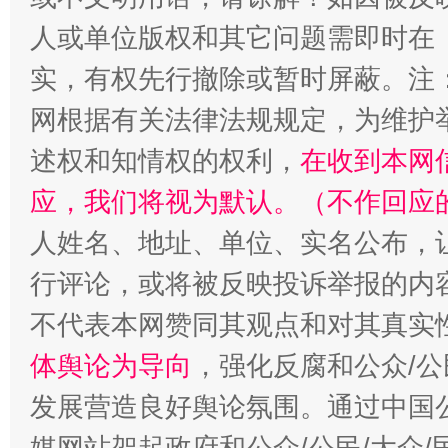
漫山遍野的桃花与雪山、麦地、白藏房
除了
人或单位版权和其它问题需即时在
实，有权先行撤除或暂时屏蔽。注
网根据有关法律法规规定，为维护
述权和知情权的权利，
在收到本网
应，我们将视为默认。（不作回应
人姓名、地址、单位、实名公布，让
行评论，或将被反映投诉举报的内
招工难、用工荒背后
不代表本网赞同其观点和对其真实
体舆论为导向
，强化反腐和公众/公
发展营造良好舆论氛围。通过中国公
媒网站架起政府和公众/公民/大众