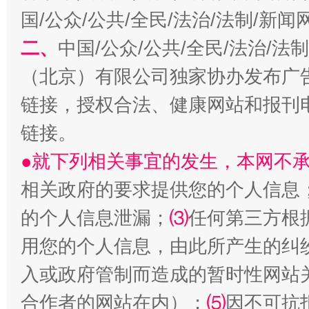
国/公众/公共/全民/法治/法制/新
习近平的博鳌关键词
魏明亮
二、
中国/公众/公共/全民/法治/
（北京）有限公司独家协办发布广
链接，授权合法、健康网站和报刊
链接。
●就下列相关事宜的发生，本网不
相关政府的要求提供您的个人信息
生
的个人信息泄漏；
⑶
任何第三方根
“刷贴”乱象丛生
用您的个人信息，由此所产生的纠
入或政府管制而造成的暂时性网站
合作者的网站在内）；
⑸
因不可抗