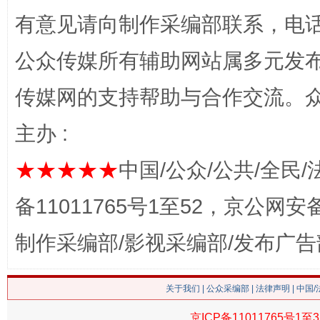
有意见请向制作采编部联系，电话：0
公众传媒所有辅助网站属多元发
传媒网的支持帮助与合作交流。
网上购药对药下症？
主办 :
★★★★★
中国/公众/公共/全民/
备11011765号1至52，京公网安备：
制作采编部/影视采编部/发布广告
这是一记警钟！
谢
关于我们
|
公众采编部
|
法律声明
| 中国
京ICP备11011765号1至3