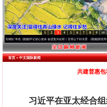
1
2
3
4
5
6
7
8
9
10
”本色
·[视频]
牢记初心使命 奋进复兴征程丨宝塔山下好光景..
·[视频]
因党而生 为党而战
首页
»
中文国际新闻
共建普惠包
习近平在亚太经合组织