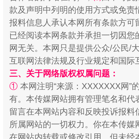
款及声明中列明的使用方式或免责
报料信息人承认本网所有条款方可
已经阅读本网条款并承担一切因您
揭批美国五大"原罪"
"炒
网无关。本网只是提供公众/公民/
互联网法律法规及行业规定和国际
三、关于网络版权权属问题：
①
本网注明“来源：XXXXXXX网”
有。本传媒网站拥有管理笔名和代
留言在本网站内容和反映投诉报料
所属网站的一切权力。你在本传媒
解纷+调解+退费，一次搞定
在网站内转载或修改引用。但未经