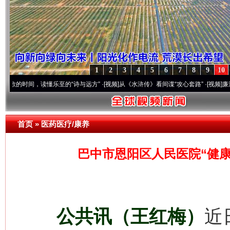
1
2
3
4
5
6
7
8
9
10
，读懂乐至的“诗与远方”
·[视频]
从《水浒传》看间谍“攻心套路”
·[视频]
廉洁文化中国行
首页
»
医药医疗/康养
巴中市恩阳区人民医院“健康
公共讯（王红梅）
近