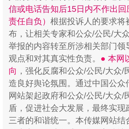
招工难、用工荒背后
信或电话告知后15日内不作出
责任自负）
根据投诉人的要求将
布，让相关专家和公众/公民/大
举报的内容转至所涉相关部门领
观点和对其真实性负责。
● 本
向
，强化反腐和公众/公民/大众
造良好舆论氛围。通过中国公众传
网站架起政府和公众/公民/大众
盾，促进社会大发展，最终实现政
三者的和谐统一。本传媒网站结