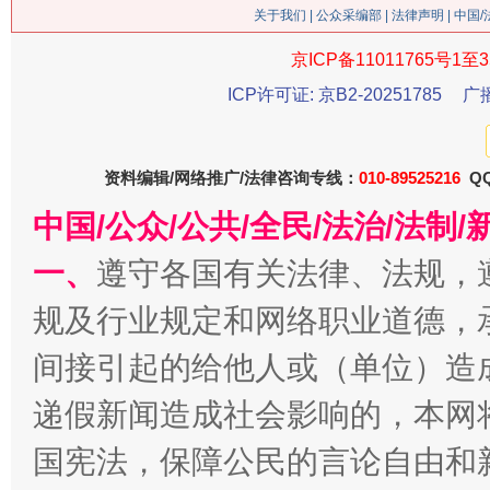
关于我们
|
公众采编部
|
法律声明
| 中国
京ICP备11011765号1至3
ICP许可证: 京B2-20251785
广
这是一记警钟！
谢
资料编辑/网络推广/法律咨询专线：
010-89525216
QQ
中国/公众/公共/全民/法治/法
一、
遵守各国有关法律、法规，
规及行业规定和网络职业道德，
间接引起的给他人或（单位）造
递假新闻造成社会影响的，本网
今
在谋一域中谋全局
国宪法，保障公民的言论自由和