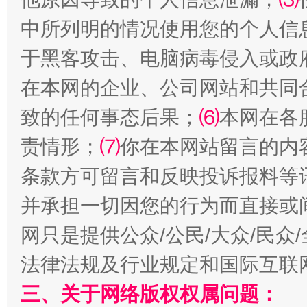
生
“刷贴”乱象丛生
中所列明的情况使用您的个人信
于黑客攻击、电脑病毒侵入或政
在本网的企业、公司网站和共同
致的任何事态后果；
⑹
本网在各
责情形；
⑺
你在本网站留言的内
条款方可留言和反映投诉报料等
揭批美国五大"原罪"
"炒
并承担一切因您的行为而直接或
网只是提供公众/公民/大众/民
法律法规及行业规定和国际互联
三、关于网络版权权属问题：